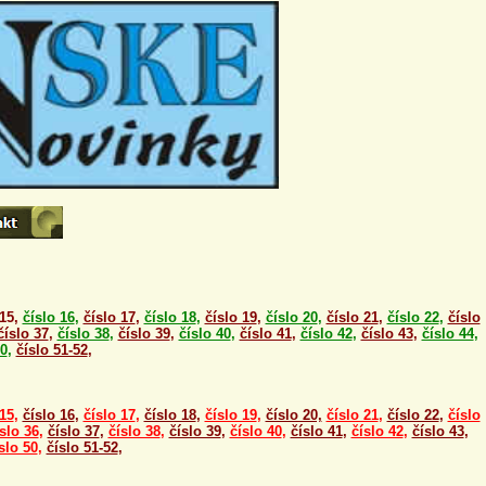
-15
,
číslo 16
,
číslo 17
,
číslo 18
,
číslo 19
,
číslo 20
,
číslo 21
,
číslo 22
,
číslo
číslo 37
,
číslo 38
,
číslo 39
,
číslo 40
,
číslo 41
,
číslo 42
,
číslo 43
,
číslo 44
,
50
,
číslo 51-52
,
 15
,
číslo 16
,
číslo 17
,
číslo 18
,
číslo 19
,
číslo 20,
číslo 21
,
číslo 22
,
číslo
slo 36
,
číslo 37
,
číslo 38
,
číslo 39
,
číslo 40
,
číslo 41
,
číslo 42
,
číslo 43
,
slo 50
,
číslo 51-52
,